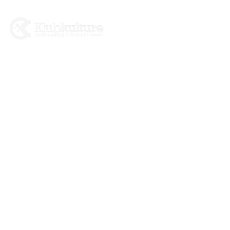
1. Sajam gramofonskih
ploča