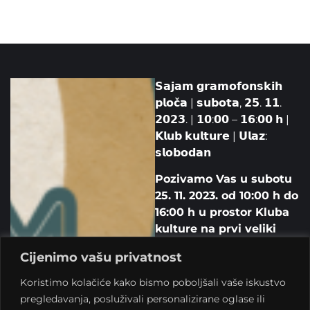
𝗦𝗮𝗷𝗮𝗺 𝗴𝗿𝗮𝗺𝗼𝗳𝗼𝗻𝘀𝗸𝗶𝗵
𝗽𝗹𝗼𝗰̌𝗮 | 𝘀𝘂𝗯𝗼𝘁𝗮, 𝟮𝟱. 𝟭𝟭.
𝟮𝟬𝟮𝟯. | 𝟭𝟬:𝟬𝟬 – 𝟭𝟲:𝟬𝟬 𝗵 |
𝗞𝗹𝘂𝗯 𝗸𝘂𝗹𝘁𝘂𝗿𝗲 | 𝗨𝗹𝗮𝘇:
𝘀𝗹𝗼𝗯𝗼𝗱𝗮𝗻
Pozivamo Vas u subotu
25. 11. 2023. od 10:00 h do
16:00 h u prostor Kluba
kulture na prvi veliki
sajam gramofonskih
Cijenimo vašu privatnost
ploča u suradnji s
Ivanom Petranovićem i
Koristimo kolačiće kako bismo poboljšali vaše iskustvo
Matijom Labašem iz
pregledavanja, posluživali personalizirane oglase ili