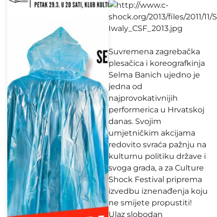
Suvremena zagrebačka
plesačica i koreografkinja
Selma Banich ujedno je
jedna od
najprovokativnijih
performerica u Hrvatskoj
danas. Svojim
umjetničkim akcijama
redovito svraća pažnju na
kulturnu politiku države i
svoga grada, a za Culture
Shock Festival priprema
izvedbu iznenađenja koju
ne smijete propustiti!
Ulaz slobodan