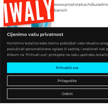
www.prostorplus.hr/suradnic
banich
Cijenimo vašu privatnost
Koristimo kolačiće kako bismo poboljšali vaše iskustvo preg
posluživali personalizirane oglase ili sadržaj i analizirali naš
Klikom na "Prihvati sve", pristajete na našu upotrebu kolačić
Prihvatiti sve
SELMA
Prilagodite
BANICH
DANCE
SHOCK
Odbiti
9 kolovoza, 2026