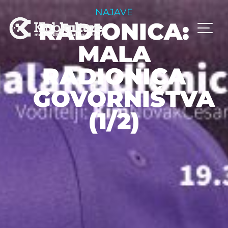
NAJAVE
RADIONICA:
MALA
RADIONICA
GOVORNIŠTVA
(1/2)