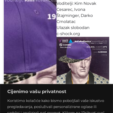
Voditelji: Kim Novak
Cesarec, Ivona
Štajminger, Darko
Crnolatac
Ulazak slobodan
c-shock.org
Cijenimo vašu privatnost
Koristimo kolačiće kako bismo poboljšali vaše iskustvo
pregledavanja, posluživali personalizirane oglase ili
sadržaj i analizirali naš promet. Klikom na "Prihvati sve",