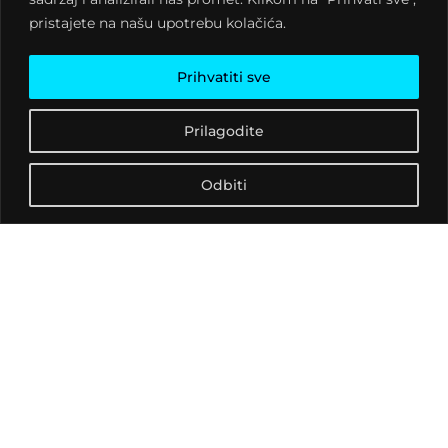
pristajete na našu upotrebu kolačića.
Važnost je govoru još u
davnoj antici pridavao
Aristotel, a danas se njime
Prihvatiti sve
bave brojni
komunikacijski stručnjaci
Prilagodite
te naročito fonetičari.
Troje studenata
Odbiti
diplomskog studija
govorništva s Filozofskog
fakulteta u Zagrebu
odlučilo je udružiti snage i
Križevcima i okolici
ukazati na važnost
umijeća dobrog
govorenja. Prva radionica
osigurat će dobru
teorijsku podlogu o
saznanjima na području