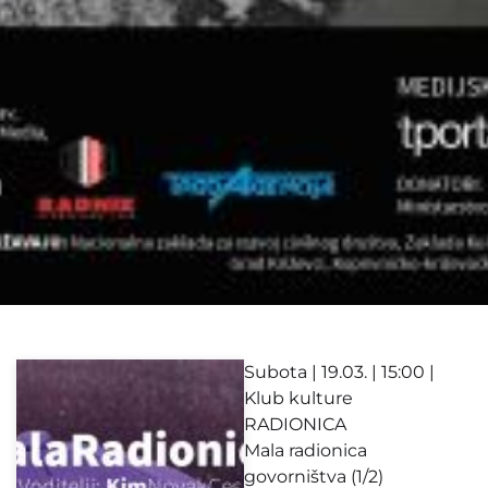
Subota | 19.03. | 15:00 |
Klub kulture
RADIONICA
Mala radionica
govorništva (1/2)