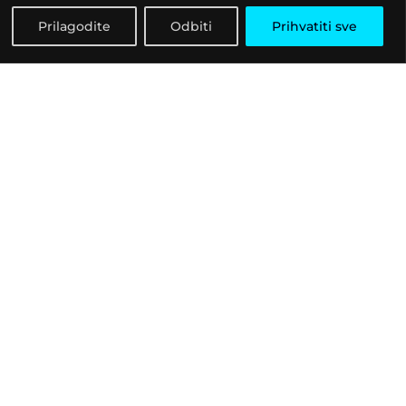
Prilagodite
Odbiti
Prihvatiti sve