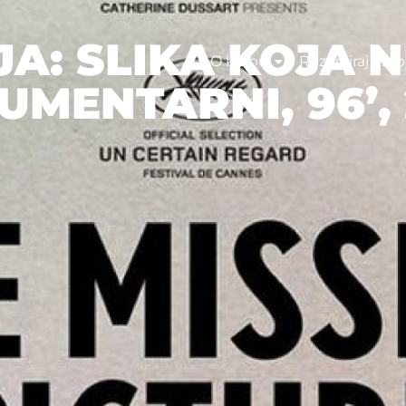
JA: SLIKA KOJA 
O klubu
Rezerviraj klub
MENTARNI, 96’, 