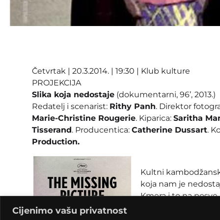
Četvrtak | 20.3.2014. | 19:30 | Klub kulture
PROJEKCIJA
Slika koja nedostaje
(dokumentarni, 96’, 2013.)
Redatelj i scenarist:
Rithy Panh
. Direktor fotogra
Marie-Christine Rougerie
. Kiparica:
Saritha Ma
Tisserand
. Producentica:
Catherine Dussart
. K
Production.
Kultni kambodžanski 
koja nam je nedosta
Kmera i to na posve 
detaljnog emotivno
Cijenimo vašu privatnost
stotinom malih drven