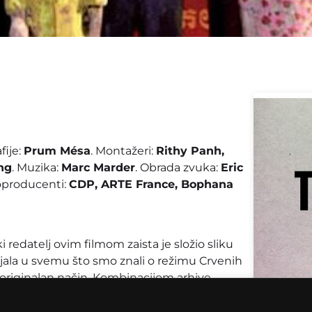
fije:
Prum Mésa
. Montažeri:
Rithy Panh,
ng
. Muzika:
Marc Marder
. Obrada zvuka:
Eric
oproducenti:
CDP, ARTE France, Bophana
redatelj ovim filmom zaista je složio sliku
jala u svemu što smo znali o režimu Crvenih
originalan način. Kombinacijom arhive,
g dokumentarnog pripovjedanja i sa
ih lutkica, prikazao je cijelu jednu mini-