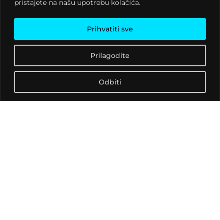
pristajete na našu upotrebu kolačića.
Prihvatiti sve
Prilagodite
Odbiti
Black Block! je
dokumentarni film koji
vam daje uvid u situaciju
koja se dešavala na
protestima u Genovi
prilikom okupljanja G8
zemalja u 2011. godini.
Policijska represija i
brutalnost odigrala je
veliku ulogu na ulicama a
redatelj Carlo A.