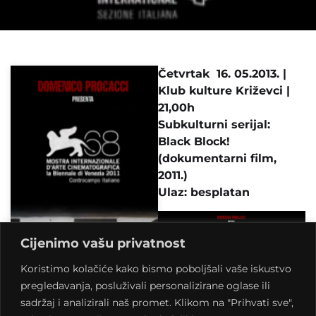
Četvrtak 16. 05.2013. |
Klub kulture Križevci |
21,00h
Subkulturni serijal:
Black Block!
(dokumentarni film,
2011.)
Ulaz: besplatan
Cijenimo vašu privatnost
Koristimo kolačiće kako bismo poboljšali vaše iskustvo
pregledavanja, posluživali personalizirane oglase ili
sadržaj i analizirali naš promet. Klikom na "Prihvati sve",