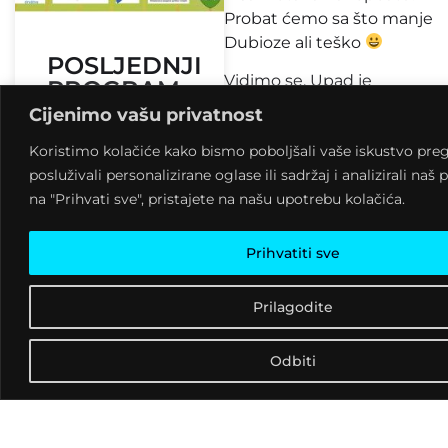
Probat ćemo sa što manje
Dubioze ali teško
POSLJEDNJI
Vidimo se. Upad je
PROGRAM
besplatan!
U 2015.
Cijenimo vašu privatnost
#Xmass #Clubbing
GODINI –
Koristimo kolačiće kako bismo poboljšali vaše iskustvo preg
BADNJAK
posluživali personalizirane oglase ili sadržaj i analizirali na
UZ
na "Prihvati sve", pristajete na našu upotrebu kolačića.
SKAVILLIAN
SOUND
Prihvatiti sve
8 kolovoza, 2026
Prilagodite
09:07
Odbiti