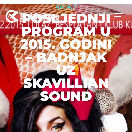
NAJAVE
POSLJEDNJI
PROGRAM U
2015. GODINI
– BADNJAK
UZ
SKAVILLIAN
SOUND