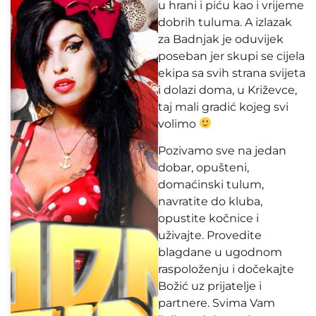
u hrani i piću kao i vrijeme
dobrih tuluma. A izlazak
za Badnjak je oduvijek
poseban jer skupi se cijela
ekipa sa svih strana svijeta
i dolazi doma, u Križevce,
taj mali gradić kojeg svi
volimo
Pozivamo sve na jedan
dobar, opušteni,
domaćinski tulum,
navratite do kluba,
opustite kočnice i
uživajte. Provedite
blagdane u ugodnom
raspoloženju i dočekajte
Božić uz prijatelje i
partnere. Svima Vam