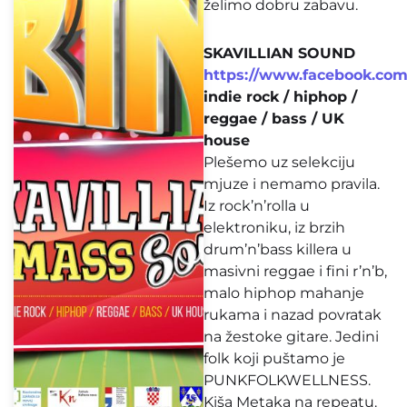
želimo dobru zabavu.
SKAVILLIAN SOUND
https://www.facebook.com
indie rock / hiphop /
reggae / bass / UK
house
Plešemo uz selekciju
mjuze i nemamo pravila.
Iz rock’n’rolla u
elektroniku, iz brzih
drum’n’bass killera u
masivni reggae i fini r’n’b,
malo hiphop mahanje
rukama i nazad povratak
na žestoke gitare. Jedini
folk koji puštamo je
PUNKFOLKWELLNESS.
Kiša Metaka na repeatu.