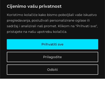
K.V.A.R.K. i P.O.I.N.T. Sve
Cijenimo vašu privatnost
informacije o festivalu kao
Koristimo kolačiće kako bismo poboljšali vaše iskustvo
i cjelokupni program
pregledavanja, posluživali personalizirane oglase ili
pronađite na
www.c-
sadržaj i analizirali naš promet. Klikom na "Prihvati sve",
shock.org
pristajete na našu upotrebu kolačića.
Prihvatiti sve
Prilagodite
Odbiti