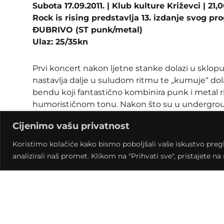
Subota 17.09.2011. | Klub kulture Križevci | 21,
Rock is rising predstavlja 13. izdanje svog pr
ĐUBRIVO (ST punk/metal)
Ulaz: 25/35kn
Prvi koncert nakon ljetne stanke dolazi u sklopu
nastavlja dalje u suludom ritmu te „kumuje“ 
bendu koji fantastično kombinira punk i metal
humorističnom tonu. Nakon što su u underground
ne bi sa antologijskom snimkom „Zašto sarma ne l
Cijenimo vašu privatnost
dva luda spota Porno star i Vaša kćerka i tu staj
novom izdanju ali to je i najmanje bitno jer ovo
Koristimo kolačiće kako bismo poboljšali vaše iskustvo pregled
ionako rijetko sviraju stoga je show zagarantir
analizirali naš promet. Klikom na "Prihvati sve", pristajete n
koncertu zna o čemu se radi stoga s nestrplje
Karta u pretprodaji košta 25 kuna, a na upadu 35
pretprodajnoj cijeni na email rezervacije.karat
Pretprodajna mjesta: Klub kulture u Križevcima,
u Koprivnici.