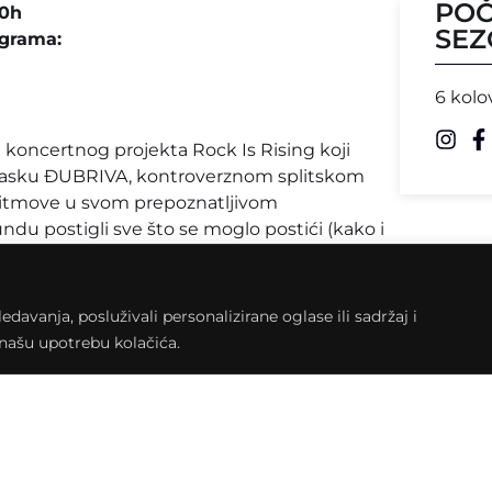
POČ
00h
SEZ
ograma:
6 kolo
 koncertnog projekta Rock Is Rising koji
dolasku ĐUBRIVA, kontroverznom splitskom
 ritmove u svom prepoznatljivom
u postigli sve što se moglo postići (kako i
eti“) izdali su album za Menart i napravili
emo. Đubrivo je palo u sjenu, ne znamo ništa o
 je prvi put da ih gledamo kod nas, momci
avanja, posluživali personalizirane oglase ili sadržaj i
an. Tko je barem jednom bio na njihovom
a našu upotrebu kolačića.
njem čekamo da počne.
kn. Moguće je rezervirati karte po
a@yahoo.com (max. 2 karte na jedno ime).
 Art Rock Caffe u Križevcima te Šareni dućan