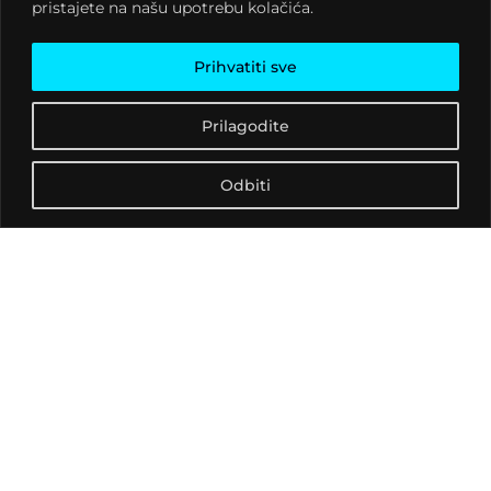
pristajete na našu upotrebu kolačića.
raspolaganju svim
mladima
Prihvatiti sve
zainteresiranima za
alternativnu glazbu,
Prilagodite
suvremeni cirkus i
razvoj
tehničkih/digitalnih
Odbiti
vještina. Javite nam se i
dogovorite termin za
svoju probu.
Hvala svima koji su se
odazvali i uveličali
otvorenje!
Projekt je financiran
sredstvima Europske
unije.
Iznesena mišljenja i
stavovi odražavaju