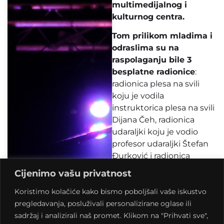
multimedijalnog i
kulturnog centra.
Tom prilikom mladima i
odraslima su na
raspolaganju bile 3
besplatne radionice
:
radionica plesa na svili
koju je vodila
instruktorica plesa na svili
Dijana Čeh, radionica
udaraljki koju je vodio
profesor udaraljki Štefan
Đurković i radionica
skupnog muziciranja koju
Cijenimo vašu privatnost
je vodio student Muzičke
Koristimo kolačiće kako bismo poboljšali vaše iskustvo
akademije u Zagrebu
pregledavanja, posluživali personalizirane oglase ili
Lovro Baričević.
sadržaj i analizirali naš promet. Klikom na "Prihvati sve",
Prostor će biti na