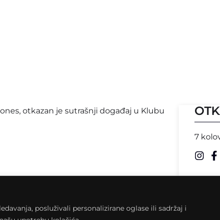
OTK
nes, otkazan je sutrašnji događaj u Klubu
7 kolo
avanja, posluživali personalizirane oglase ili sadržaj i
a našu upotrebu kolačića.