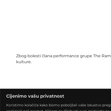
Zbog bolesti člana performance grupe The Ramo
kulture.
Cijenimo vašu privatnost
Koristimo kolačiće kako bismo poboljšali vaše iskustvo pregled
analizirali naš promet. Klikom na "Prihvati sve", pristajete n