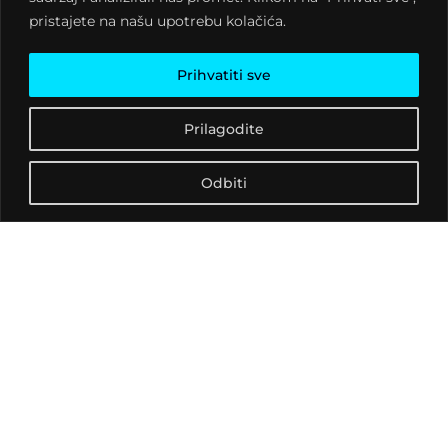
organizaciju slobodnog
pristajete na našu upotrebu kolačića.
vremena mladih putem
klubova za mlade. Svoj
Prihvatiti sve
fokus u 2023. godini
ponovo stavljamo na rad s
Prilagodite
mladima te njihovo
aktivno uključivanje u rad
udruge kroz planiranje i
Odbiti
provedbu određenih
aktivnosti, tehničku
podršku, volontiranje, rad
u ugostiteljstvu i sl.
Jednoglasno su usvojeni
programski i financijski
plan za 2023. godinu, kao i
operativni plan za 2023.
godinu. Našim članovima
zahvaljujemo na dolasku i