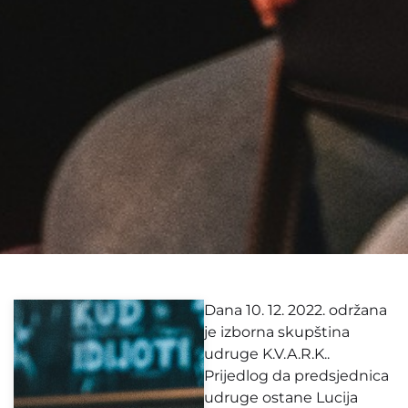
Dana 10. 12. 2022. održana
je izborna skupština
udruge K.V.A.R.K..
Prijedlog da predsjednica
udruge ostane Lucija