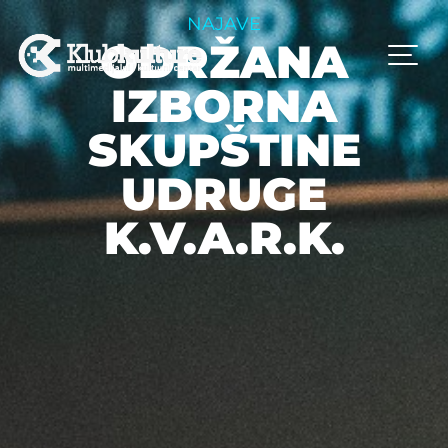
NAJAVE
ODRŽANA
IZBORNA
SKUPŠTINE
UDRUGE
K.V.A.R.K.