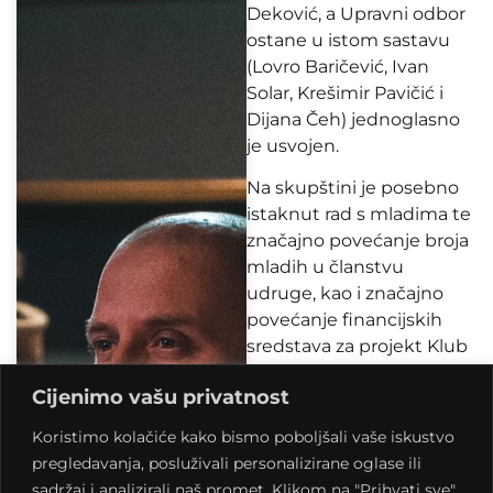
Deković, a Upravni odbor
ostane u istom sastavu
(Lovro Baričević, Ivan
Solar, Krešimir Pavičić i
Dijana Čeh) jednoglasno
je usvojen.
Na skupštini je posebno
istaknut rad s mladima te
značajno povećanje broja
mladih u članstvu
udruge, kao i značajno
povećanje financijskih
sredstava za projekt Klub
kulture – multimedijalni i
Cijenimo vašu privatnost
kulturni centar pri
Središnjem državnom
Koristimo kolačiće kako bismo poboljšali vaše iskustvo
uredu za demografiju i
pregledavanja, posluživali personalizirane oglase ili
mlade usmjeren na
sadržaj i analizirali naš promet. Klikom na "Prihvati sve",