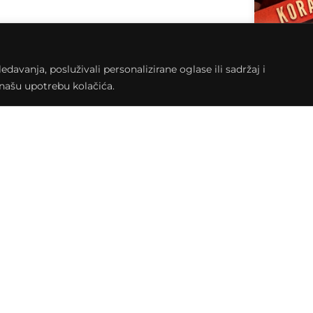
avanja, posluživali personalizirane oglase ili sadržaj i
a našu upotrebu kolačića.
dan radijske emisije “Rock oko”, koja će se tom
ogodišnjoj proslavi bit će predstavljena knjiga
e Gregurić, zbornik dvanaest eseja različitih
oblja popularne glazbe u bivšoj Jugoslaviji.
om u Klubu kulture ispuniti glazbeni program
ilozofija