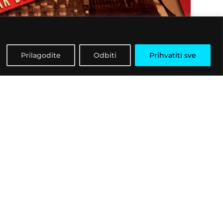
Prilagodite
Odbiti
Prihvatiti sve