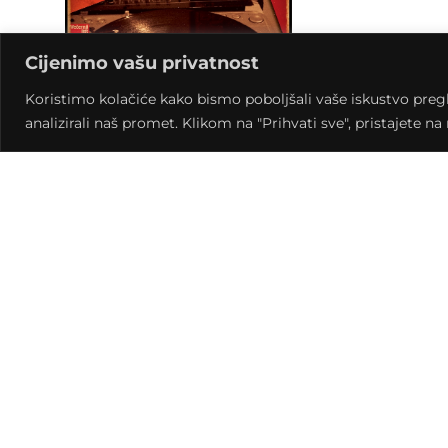
Cijenimo vašu privatnost
Koristimo kolačiće kako bismo poboljšali vaše iskustvo pregled
analizirali naš promet. Klikom na "Prihvati sve", pristajete n
Već se tradicionalno festivalski obilježava rođen
prilikom snimati u prostoru Kluba kulture. Na ov
“Novi val i filozofija” urednika Brune Ćurka i Ivan
autora koji analiziraju jedno od najplodnijih razd
Zatim će glazbeni gosti “Rock oka” živom svirk
rođendanskog izdanja emisije Radija Križevci.
Ulaz slobodan
http://www.elibrika.com/
publication/
novi_val_i_f