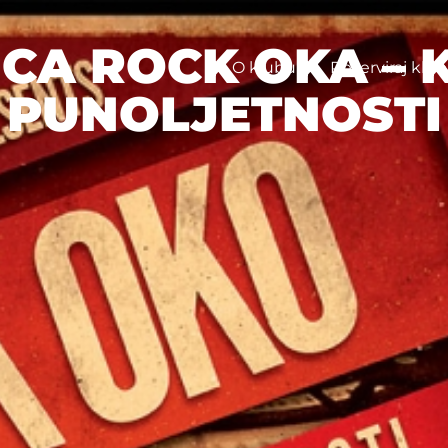
ICA ROCK OKA – 
O klubu
Rezerviraj klub
PUNOLJETNOSTI