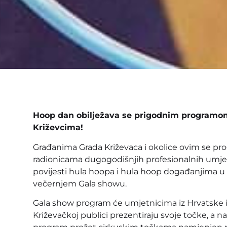
Hoop dan obilježava se prigodnim programom 
Križevcima!
Građanima Grada Križevaca i okolice ovim se pr
radionicama dugogodišnjih profesionalnih umjet
povijesti hula hoopa i hula hoop događanjima u 
večernjem Gala showu.
Gala show program će umjetnicima iz Hrvatske i 
Križevačkoj publici prezentiraju svoje točke, a n