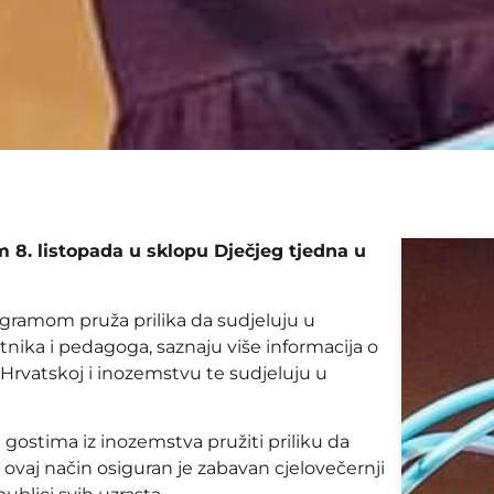
8. listopada u sklopu Dječjeg tjedna u
ogramom pruža prilika da sudjeluju u
nika i pedagoga, saznaju više informacija o
Hrvatskoj i inozemstvu te sudjeluju u
gostima iz inozemstva pružiti priliku da
a ovaj način osiguran je zabavan cjelovečernji