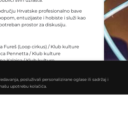
lici svih uzrasta.
dručju Hrvatske profesionalno bave
pom, entuzijaste i hobiste i služi kao
potreban prostor za diskusiju.
a Fureš (Loop cirkus) / Klub kulture
ica Pennetta / Klub kulture
na Kalaica / Klub kulture
g doma u Križevcima
živati u zabavnim i očaravajućim cirkuskim
avanja, posluživali personalizirane oglase ili sadržaj i
ako je program Hoop dana orijentiran na
a našu upotrebu kolačića.
vljene razne cirkuske discipline. Program je
trajanje programa je 50 min.
dana od kojih je prvi dan programa (8.10.) u
ste i na program u Samobor, a više informacija