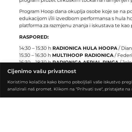
program prožet cirkuskim točkama namjenjen pub
Program Hoop dana okuplja osobe koje se na po
edukacijom i/ili izvedbom performansa s hula hoo
platforma za razmjenu znanja i iskustava te kao 
RASPORED:
14:30 – 15:30 h
RADIONICA HULA HOOPA
/ Dian
15:30 – 16:30 h
MULTIHOOP RADIONICA
/ Feder
16:30 – 18:30 h
RADIONICA AERIAL RINGA
/ Jele
19:30 h
GALA SHOW
/ Velika dvorana Hrvatsko
Cijenimo vašu privatnost
Na ovogodišnjem Gala showu imat ćete priliku u
Koristimo kolačiće kako bismo poboljšali vaše iskustvo pregled
točkama domaćih umjetnika i gošće iz Italije. I
analizirali naš promet. Klikom na "Prihvati sve", pristajete n
rekvizit hula hoop, na Gala showu će biti predsta
namijenjen svim dobnim skupinama. Očekivano 
Sudjelovanje u programu je besplatno!
Program Hoop dana ove godine traje ukupno dva 
Križevcima, a drugi (9.10.) u Samoboru. Pozvani 