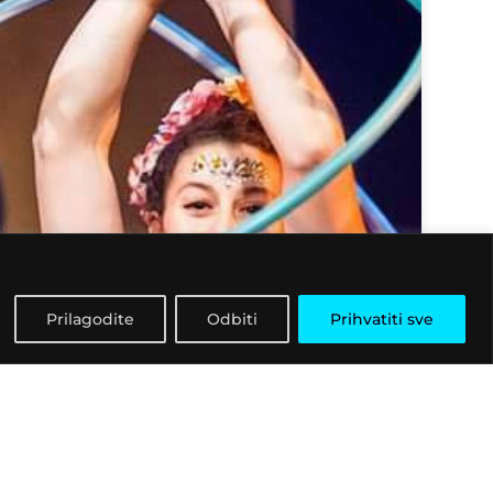
Prilagodite
Odbiti
Prihvatiti sve