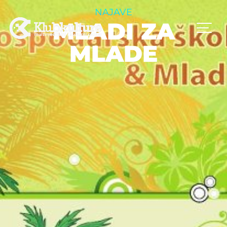
NAJAVE
MLADI ZA
MLADE