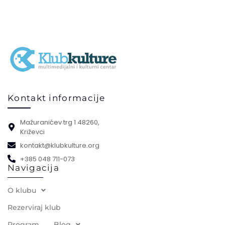
Kontakt informacije
Mažuranićev trg 1 48260,
Križevci
kontakt@klubkulture.org
+385 048 711-073
Navigacija
O klubu
Rezerviraj klub
Program
Blog