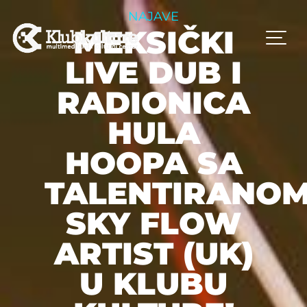
NAJAVE
MEKSIČKI
LIVE DUB I
RADIONICA
HULA
HOOPA SA
TALENTIRANO
SKY FLOW
ARTIST (UK)
U KLUBU