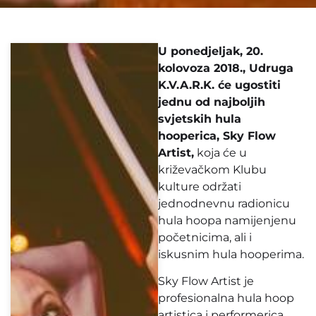
U ponedjeljak, 20.
kolovoza 2018., Udruga
K.V.A.R.K. će ugostiti
jednu od najboljih
svjetskih hula
hooperica, Sky Flow
Artist,
koja će u
križevačkom Klubu
kulture održati
jednodnevnu radionicu
hula hoopa namijenjenu
početnicima, ali i
iskusnim hula hooperima.
Sky Flow Artist je
profesionalna hula hoop
artistica i performerica