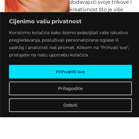
dodavajući svoje trikove i
kreativnost što je više
moguće.
Cijenimo vašu privatnost
Koristimo kolačiće kako bismo poboljšali vaše iskustvo
pregledavanja, posluživali personalizirane oglase ili
sadržaj i analizirali naš promet. Klikom na "Prihvati sve",
pristajete na našu upotrebu kolačića.
Prihvatiti sve
2016. godine Sky je
osvojila titulu “Europska
Prilagodite
hula hooperica godine”, a
2017. nominirana je za
Odbiti
najbolju svjetsku žensku
hula hoopericu godine.
Sky strastveno dijeli svoje
hula hoop vještine s
drugima i poučavala je na