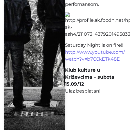
perfomansom.
Saturday Night is on fire!!
http://www.youtube.com/
watch?v=b7CCkETk48E
Klub kulture u
Križevcima – subota
15.09.’12
Ulaz besplatan!