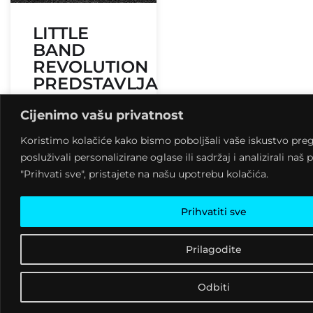
LITTLE
BAND
REVOLUTION
PREDSTAVLJA
THE
LONELY
Cijenimo vašu privatnost
PASSENGERS
Koristimo kolačiće kako bismo poboljšali vaše iskustvo preg
posluživali personalizirane oglase ili sadržaj i analizirali na
9 kolovoza, 2026
"Prihvati sve", pristajete na našu upotrebu kolačića.
09:38
Prihvatiti sve
Prilagodite
Odbiti