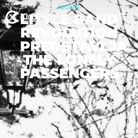
NAJAVE
LITTLE BAND
REVOLUTION
PREDSTAVLJA
THE LONELY
PASSENGERS