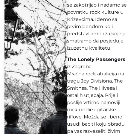
se zakotrljao i nadamo se
povratku rock kulture u
Križevcima. Idemo sa
prvim bendom koji
predstavljamo i za kojeg
smatramo da posjeduje
izuzetnu kvalitetu.
The Lonely Passengers
iz Zagreba.
Mračna rock atrakcija na
tragu Joy Divisiona, The
Smithsa, The Hivesa i
ostalih utjecaja. Prije i
poslije vrtimo najnoviji
rock i indie i gitarske
riffove. Možda se i bend
usudi baciti koju obradu
pa vas razveseliti živim