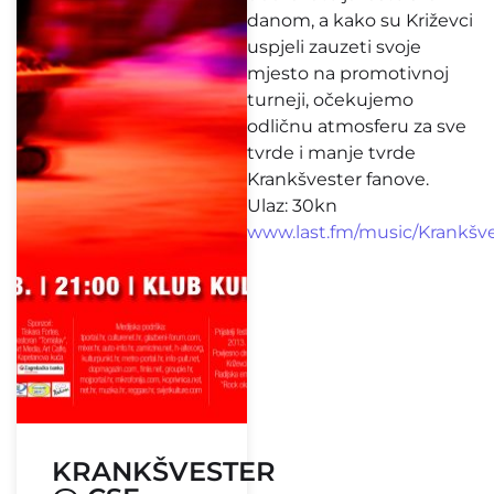
danom, a kako su Križevci
uspjeli zauzeti svoje
mjesto na promotivnoj
turneji, očekujemo
odličnu atmosferu za sve
tvrde i manje tvrde
Krankšvester fanove.
Ulaz: 30kn
www.last.fm/music/Krankšv
KRANKŠVESTER