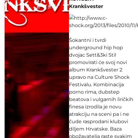
Krankšvester
Šokantni i tvrdi
underground hip hop
dvojac Sett&3ki Stil
promovirati će svoj novi
album Krankšvester 2
upravo na Culture Shock
Festivalu. Kombinacija
porno rima, dubstep
beatova i vulgarnih liričkih
finesa izrodila je novu
atrakciju na sceni pa i ne
čude rasprodani klubovi
diljem Hrvatske. Baza
obožavatelja raste svakim