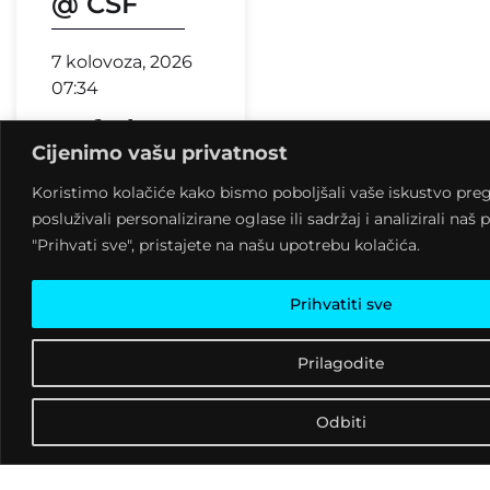
@ CSF
7 kolovoza, 2026
07:34
Cijenimo vašu privatnost
Koristimo kolačiće kako bismo poboljšali vaše iskustvo preg
posluživali personalizirane oglase ili sadržaj i analizirali na
"Prihvati sve", pristajete na našu upotrebu kolačića.
Prihvatiti sve
Prilagodite
Kontakt informacije
Odbiti
Mažuranićev trg 1 48260,
Križevci