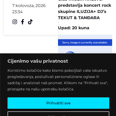
predstavlja koncert rock
7 kolovoza, 2026
skupine ILUZIJA+ DJ’s
23:34
TEKUT & TANĐARA
Upad: 20 kuna
Cijenimo vašu privatnost
Koristimo kolačiće kako bismo poboljšali vaše iskustvo
pregledavanja, posluživali personalizirane oglase ili
Pred nama je još jedan
sadržaj i analizirali naš promet. Klikom na "Prihvati sve",
program u organizaciji
pristajete na našu upotrebu kolačića.
udruge Glas mladih
Križevci, ovoga puta
povodom kraja školske
Prihvatiti sve
godine, a riječ je o
koncertu rock skupine