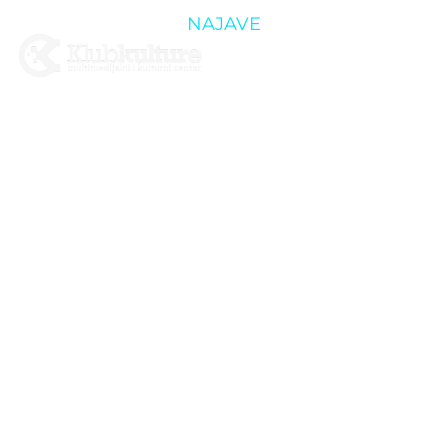
NAJAVE
KONCERT U
ČAST
OVOGODIŠNJI
MATURANTIMA