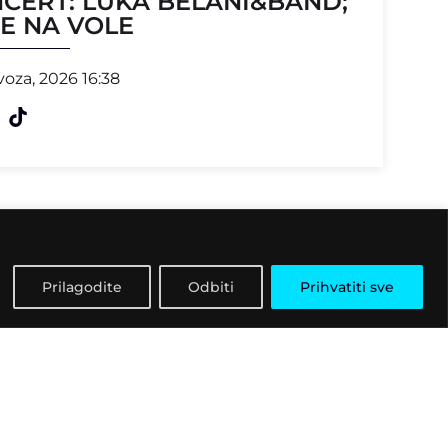
CERT: LUKA BELANI&BAND;
E NA VOLE
voza, 2026 16:38
Prilagodite
Odbiti
Prihvatiti sve