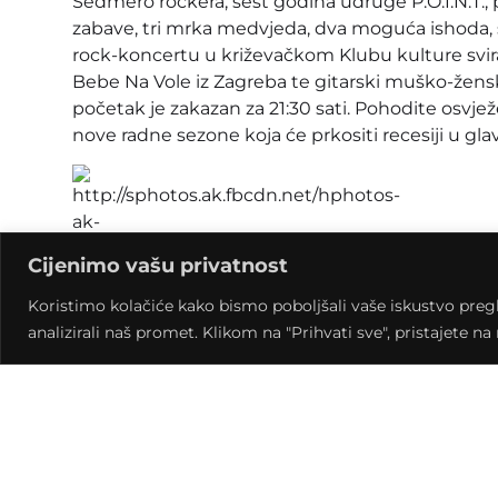
Sedmero rockera, šest godina udruge P.O.I.N.T., pe
zabave, tri mrka medvjeda, dva moguća ishoda, 
rock-koncertu u križevačkom Klubu kulture svira
Bebe Na Vole iz Zagreba te gitarski muško-žensk
početak je zakazan za 21:30 sati. Pohodite osvjež
nove radne sezone koja će prkositi recesiji u gl
Cijenimo vašu privatnost
Bebe na vole, lik iz Zagreba svira tužne pjesme ko
Koristimo kolačiće kako bismo poboljšali vaše iskustvo pregled
hvale. Blues u njemu toliko je jak da se opravd
analizirali naš promet. Klikom na "Prihvati sve", pristajete n
UNPROFOR-u. Luka i bend izvode sve pjesme s B
par svježih, gorko–slatkih, pjesama o ženama i 
Koprivničko-križevačka županija, organizator udr
slavljenik, uz podršku glazbenih portala
www.so
te Kluba kulture i udruge K.V.A.R.K.