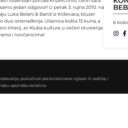
KON
ti rođendan portala Križevci.info, četiri sata
BEB
samo jedan odgovor! U petak 3. rujna 2010. na
ju Luka Belani & Band iz Križevaca, bluzer
i duo iznenađenja. Ulaznica košta 15 kuna, a
6 kolo
eni interij…er Kluba kulture u večeri otvorenja
avama i novčanicima!
je svi kritičari (također redom tužni ljudi)
avanja, posluživali personalizirane oglase ili sadržaj i
ano sumnja da mu je netko od predaka služio u
a našu upotrebu kolačića.
–Side of My Mind (Aquarius Records) plus
problemima s njima. Donator događaja je
uga slavljenik, medijski pokriva portal
undguardian.com
i
www.glazbeni-forum.com