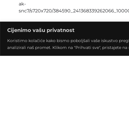
Polaznici likovne radionice „Slavenska mitologija
Cijenimo vašu privatnost
nastale tokom dvomjesečnog kreativnog procesa i
treba posebno istaknuti jest kako su glavni akte
Koristimo kolačiće kako bismo poboljšali vaše iskustvo pregled
profesora Igora Brkića. Radujemo se mladim kr
analizirali naš promet. Klikom na "Prihvati sve", pristajete n
izraziti podršku dolaskom na izložbu.
Kontakt
Mažurani
kontakt
+385 048