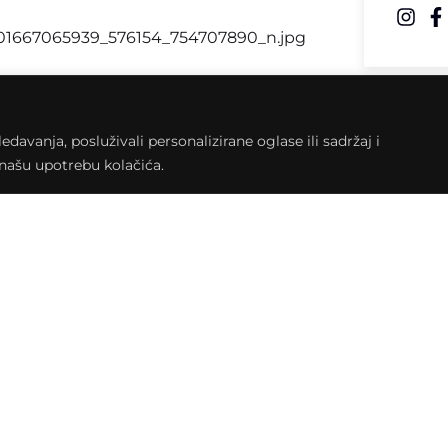
 kroz likovnost“ predstaviti će svoje radove
zrade različitih skulptura u gipsu. Ono što
ri izložbe mladići i djevojke pod paskom
avanja, posluživali personalizirane oglase ili sadržaj i
eativnim dušama i nadamo se kako ćete im
a našu upotrebu kolačića.
 informacije
Navigacija
O klubu
Rezerviraj klub
ćev trg 1 48260, Križevci
@klubkulture.org
Program
Blog
Donato
 711-073