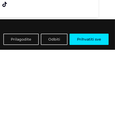
Prilagodite
Odbiti
Prihvatiti sve
Kontaktirajte nas
ri