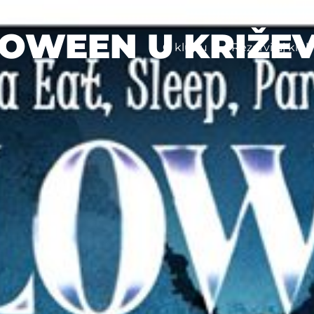
OWEEN U KRIŽE
O klubu
Rezerviraj klub