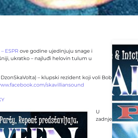
t – ESPR
ove godine ujedinjuju snage i
šniji, ukratko – najluđi helovin tulum u
 DzonSkaVolta) – klupski rezident koji voli Bob
/www.facebook.com/
skavilliansound
XY
U
zadnje