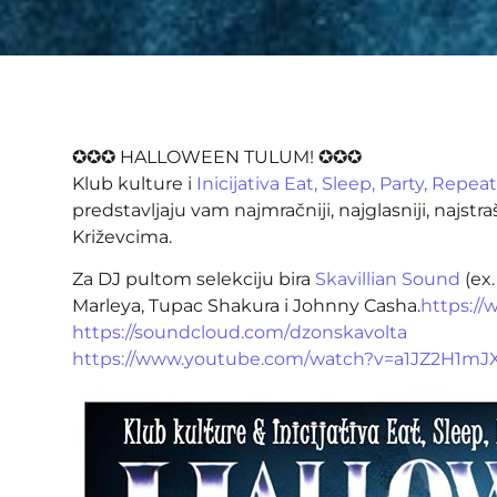
✪✪✪ HALLOWEEN TULUM! ✪✪✪
Klub kulture i
Inicijativa Eat, Sleep, Party, Repea
predstavljaju vam najmračniji, najglasniji, najstra
Križevcima.
Za DJ pultom selekciju bira
Skavillian Sound
(ex.
Marleya, Tupac Shakura i Johnny Casha.
https:/
https://soundcloud.com/
dzonskavolta
https://www.youtube.com/
watch?v=a1JZ2H1mJ