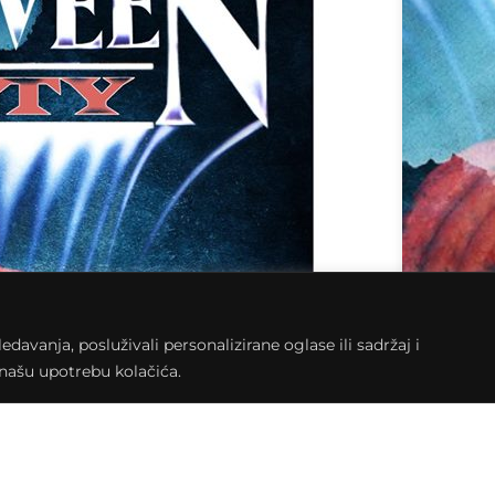
avanja, posluživali personalizirane oglase ili sadržaj i
a našu upotrebu kolačića.