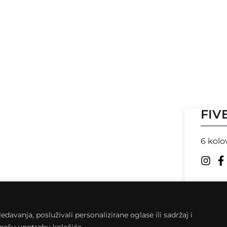
FIV
6 kolo
avanja, posluživali personalizirane oglase ili sadržaj i
a našu upotrebu kolačića.