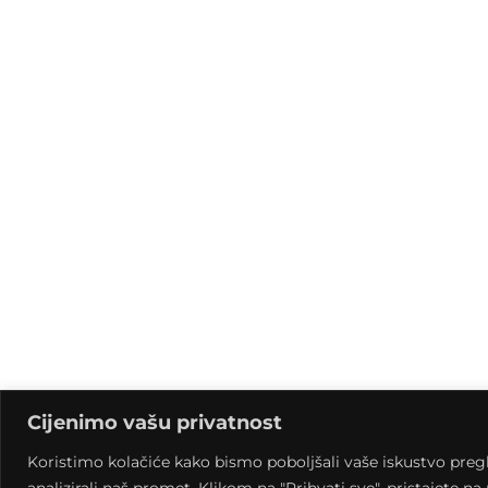
Cijenimo vašu privatnost
Koristimo kolačiće kako bismo poboljšali vaše iskustvo pregled
analizirali naš promet. Klikom na "Prihvati sve", pristajete n