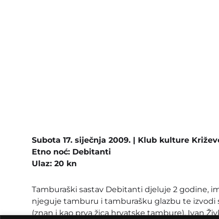
Subota 17. siječnja 2009. | Klub kulture Križevc
Etno noć: Debitanti
Ulaz: 20 kn
Tamburaški sastav Debitanti djeluje 2 godine, i
njeguje tamburu i tamburašku glazbu te izvodi sv
(znan i kao prva žica hrvatske tambure), Ivan Živ