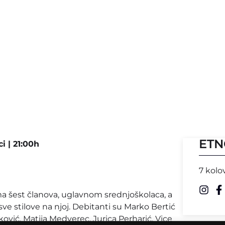
ETN
i | 21:00h
7 kolo
ma šest članova, uglavnom srednjoškolaca, a
e stilove na njoj. Debitanti su Marko Bertić
ković, Matija Medverec, Jurica Perharić, Vice