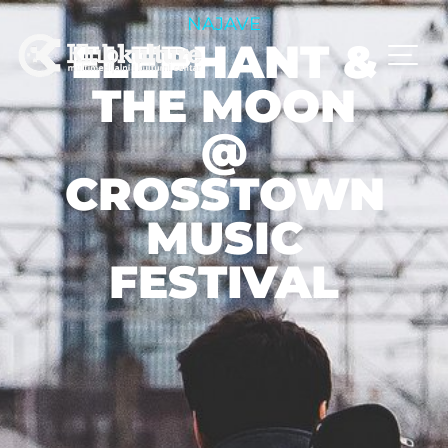
NAJAVE
ELEPHANT &
THE MOON
@
CROSSTOWN
MUSIC
FESTIVAL