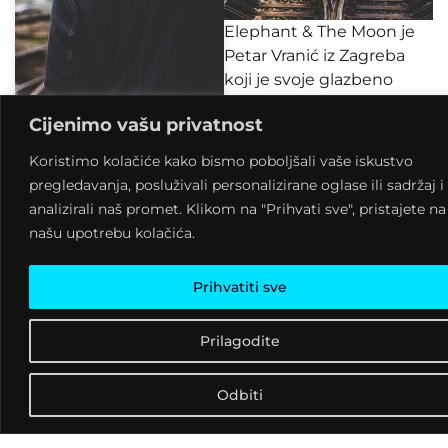
Elephant & The Moon je
Petar Vranić iz Zagreba
koji je svoje glazbeno
iskustvo počeo prikupljati
Cijenimo vašu privatnost
u raznim zagrebačkim
bendovima, a krajem 2011.
Koristimo kolačiće kako bismo poboljšali vaše iskustvo
odvažio se samostalno
pregledavanja, posluživali personalizirane oglase ili sadržaj i
stati pred svjetla
analizirali naš promet. Klikom na "Prihvati sve", pristajete na
pozornice te publici
našu upotrebu kolačića.
predstavio ‘tugaljive
rokenrol pjesme na
Prihvatiti sve
granici između amerikane
i mamurnog kajanja,
Prilagodite
Balkan via Nashville’.
Folk&rock&americana u
vrhunskom izdanju i
Odbiti
intimnom prostoru kluba
prava su poslastica za sve