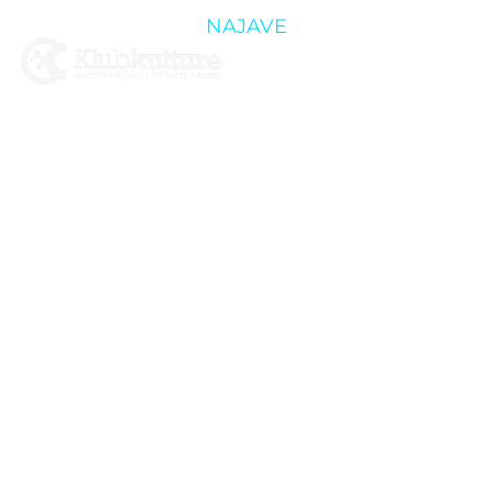
NAJAVE
EKOLOŠKI
OTISAK – U
ČETVRTAK
NA TRIBINI
CSF-A