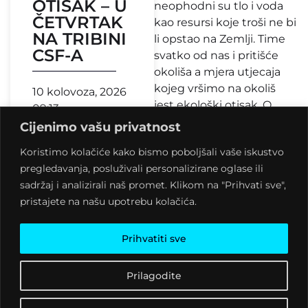
OTISAK – U
neophodni su tlo i voda
ČETVRTAK
kao resursi koje troši ne bi
NA TRIBINI
li opstao na Zemlji. Time
CSF-A
svatko od nas i pritišće
okoliša a mjera utjecaja
kojeg vršimo na okoliš
10 kolovoza, 2026
jest ekološki otisak. O
09:13
njemu će na tribini
Cijenimo vašu privatnost
festivala Culture Shock u
Koristimo kolačiće kako bismo poboljšali vaše iskustvo
četvrtak 24. svibnja
pregledavanja, posluživali personalizirane oglase ili
govoriti mr.
Dražen
sadržaj i analizirali naš promet. Klikom na "Prihvati sve",
Šimleša
, mladi eminentni
pristajete na našu upotrebu kolačića.
znanstvenik na polju
ekologije, poznat i kao
jedan od učenijih
Prihvatiti sve
hrvatskih anarhista.
Prilagodite
Tribina Ekološki otisak, o
čemu Šimleša priprema i