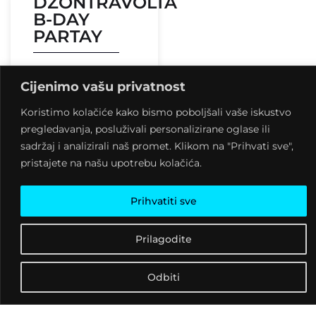
DŽONTRAVOLTA
B-DAY
PARTAY
7 kolovoza, 2026
Cijenimo vašu privatnost
17:11
Koristimo kolačiće kako bismo poboljšali vaše iskustvo
pregledavanja, posluživali personalizirane oglase ili
sadržaj i analizirali naš promet. Klikom na "Prihvati sve",
pristajete na našu upotrebu kolačića.
Prihvatiti sve
Prilagodite
Odbiti
Kontakt informacije