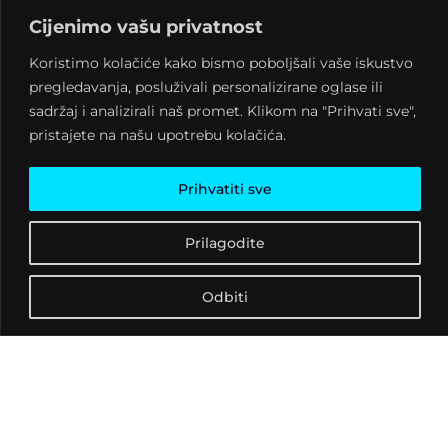
Cijenimo vašu privatnost
Koristimo kolačiće kako bismo poboljšali vaše iskustvo
pregledavanja, posluživali personalizirane oglase ili
DECOUPAGE TEHNIKA
sadržaj i analizirali naš promet. Klikom na "Prihvati sve",
Pozivamo vas na
pristajete na našu upotrebu kolačića.
radionicu te izložbu pod
otvorenim nebom u
Prihvatiti sve
centru grada Križevaca.
Paviljon na
Strossmayerovom trgu
Prilagodite
biti će pretvoren u
izložbeni i radioničarski
Odbiti
prostor gdje će polaznici
kreativne radionice
decoupage tehnike
upoznati sve
zainteresirane sa
kreativnim tehnikama i