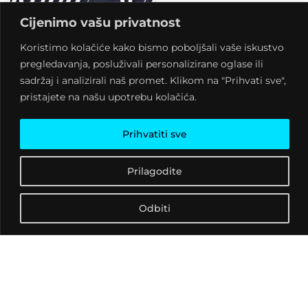
tehnike prethodnih su
Cijenimo vašu privatnost
mjeseci marljivo izrađivali
različite različite
Koristimo kolačiće kako bismo poboljšali vaše iskustvo
rukotvorine. Izložbu
pregledavanja, posluživali personalizirane oglase ili
možete razgledati u
sadržaj i analizirali naš promet. Klikom na "Prihvati sve",
prostoru kluba u
pristajete na našu upotrebu kolačića.
razdoblju od 05. do 10.
prosinca 2015. godine.
Prihvatiti sve
Prilagodite
Odbiti