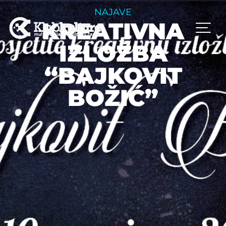
NAJAVE
KREATIVNA
IZLOŽBA
“BAJKOVIT
BOŽIĆ”