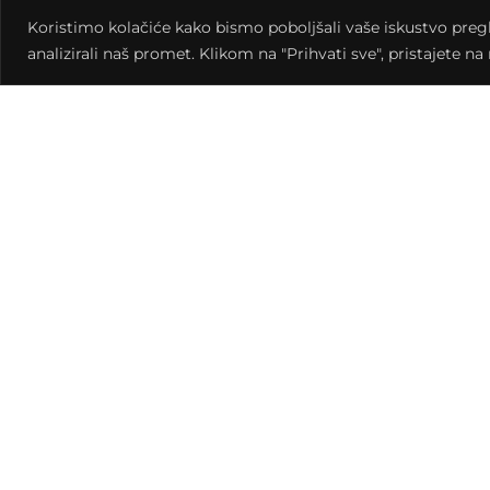
Koristimo kolačiće kako bismo poboljšali vaše iskustvo pregled
analizirali naš promet. Klikom na "Prihvati sve", pristajete n
Oduvijek ste željeli izraditi vlastito web sjedište
elementima na web stranicama, naučiti kombinirat
koji olakšavaju sav taj posao? Ili niste, ali sad 
Radionica će se fokusirati na osnove web dizajn
polaznici će se upoznati s vizualnim pravilima o
tehnologijama za njihovu izradu.