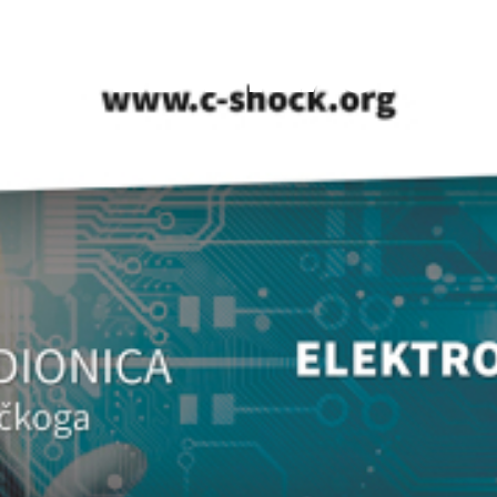
: WEB DIZAJN 
O klubu
Rezerviraj klub