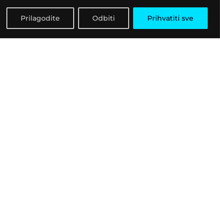
Prilagodite
Odbiti
Prihvatiti sve