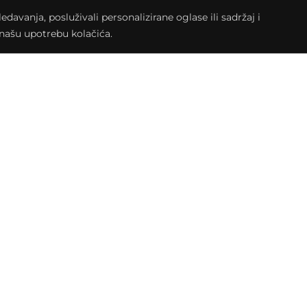
avanja, posluživali personalizirane oglase ili sadržaj i
a našu upotrebu kolačića.
, upoznati se s vizualnim i strukturalnim
i fontove, boje, a pri tome koristiti alate
kad smo spomenuli, hm, zvuči baš zanimljivo?
a za koje ne treba posebno predznanje, a
blikovanja web stranica i pripadajućim