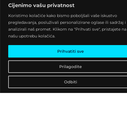
posljedicama
Cijenimo vašu privatnost
konzumiranja
Koristimo kolačiće kako bismo poboljšali vaše iskustvo
pregledavanja, posluživali personalizirane oglase ili sadržaj i
sredstva
analizirali naš promet. Klikom na "Prihvati sve", pristajete na
ovisnosti,
našu upotrebu kolačića.
mogućnosti
Prihvatiti sve
liječenja i
Prilagodite
rehabilitacije
ovisnika te
Odbiti
učestalosti
ovog
rizičnog
ponašanja