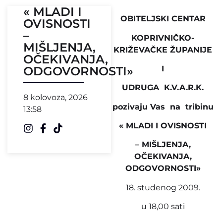
« MLADI I
OBITELJSKI CENTAR
OVISNOSTI
–
KOPRIVNIČKO-
MIŠLJENJA,
KRIŽEVAČKE ŽUPANIJE
OČEKIVANJA,
ODGOVORNOSTI»
I
UDRUGA K.V.A.R.K.
8 kolovoza, 2026
pozivaju Vas na tribinu
13:58
« MLADI I OVISNOSTI
– MIŠLJENJA,
OČEKIVANJA,
ODGOVORNOSTI»
18. studenog 2009.
u 18,00 sati