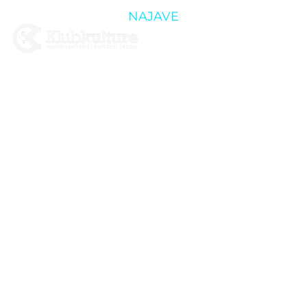
NAJAVE
« MLADI I
OVISNOSTI –
MIŠLJENJA,
OČEKIVANJA,
ODGOVORNOST