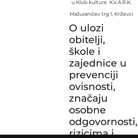
u Klub kulture K.V.A.R.K.
Mažuranićev trg 1, Križevci
O ulozi
obitelji,
škole i
zajednice u
prevenciji
ovisnosti,
značaju
osobne
odgovornosti,
rizicima i