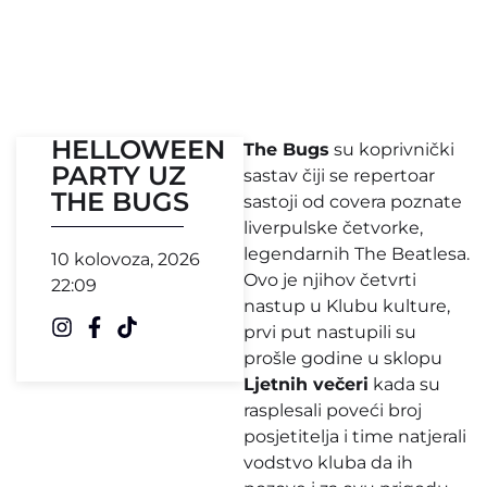
HELLOWEEN
The Bugs
su koprivnički
PARTY UZ
sastav čiji se repertoar
THE BUGS
sastoji od covera poznate
liverpulske četvorke,
legendarnih The Beatlesa.
10 kolovoza, 2026
Ovo je njihov četvrti
22:09
nastup u Klubu kulture,
prvi put nastupili su
prošle godine u sklopu
Ljetnih večeri
kada su
rasplesali poveći broj
posjetitelja i time natjerali
vodstvo kluba da ih