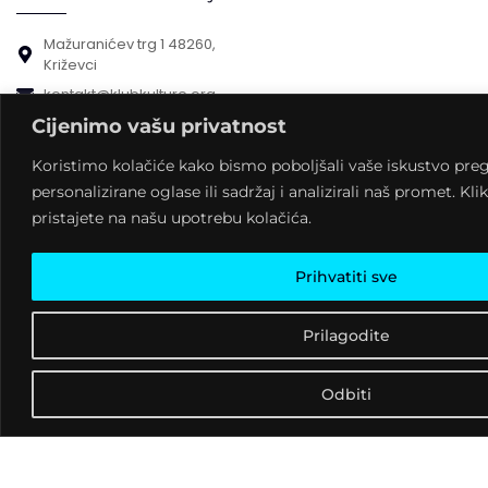
Mažuranićev trg 1 48260,
Križevci
kontakt@klubkulture.org
+385 048 711-073
Cijenimo vašu privatnost
Navigacija
Koristimo kolačiće kako bismo poboljšali vaše iskustvo preg
personalizirane oglase ili sadržaj i analizirali naš promet. Kli
O klubu
pristajete na našu upotrebu kolačića.
Rezerviraj klub
Program
Blog
Prihvatiti sve
Donatori
Kontakt
Prilagodite
Kontaktirajte nas
Odbiti
Pošaljite upit