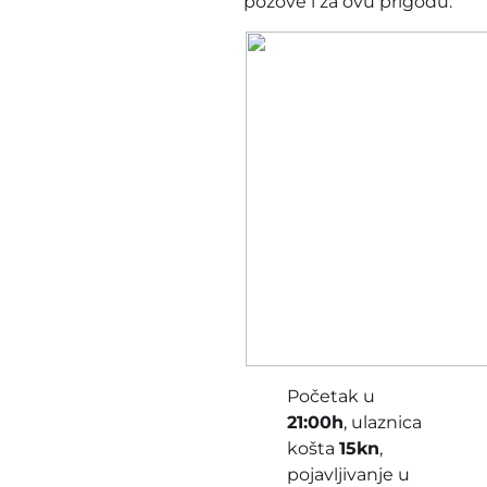
pozove i za ovu prigodu.
Početak u
21:00h
, ulaznica
košta
15kn
,
pojavljivanje u