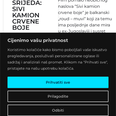
Film pomalo neobičnog
SRIJEDA:
naslova “Sivi kamion
SIVI
crvene boje“ je balkanski
KAMION
„roud – muvi“ koji za temu
CRVENE
ima posljednje dane mira
BOJE
u ex-Jugoslaviji i susret
mladića iz Bosne i
Cijenimo vašu privatnost
8 kolovoza, 2026
djevojke iz Beograda, koji
22:50
Koristimo kolačiće kako bismo poboljšali vaše iskustvo
svakto za sebe ima veliki
pregledavanja, posluživali personalizirane oglase ili
problem. Ratko je
sadržaj i analizirali naš promet. Klikom na "Prihvati sve",
daltonist i sitni kriminalac,
pristajete na našu upotrebu kolačića.
a Suzana Beograđanka
koja saznavši da je trudna,
odlučuje otići u
Prihvatiti sve
Dubrovnik. Njihov susret
postaje sudbonosan, jer
Prilagodite
iako se sve oko njih ruši,
oni otkrivaju čudo
Odbiti
ljubavi…