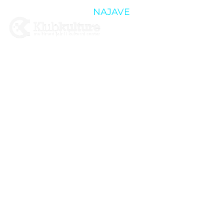
NAJAVE
25.10. –
FILMSKA
SRIJEDA:
SIVI KAMION
CRVENE
BOJE