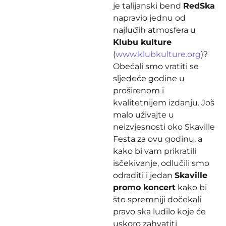
je talijanski bend
RedSka
napravio jednu od
najluđih atmosfera u
Klubu kulture
(
www.klubkulture.org
)?
Obećali smo vratiti se
sljedeće godine u
proširenom i
kvalitetnijem izdanju. Još
malo uživajte u
neizvjesnosti oko Skaville
Festa za ovu godinu, a
kako bi vam prikratili
isčekivanje, odlučili smo
odraditi i jedan
Skaville
promo koncert
kako bi
što spremniji dočekali
pravo ska ludilo koje će
uskoro zahvatiti