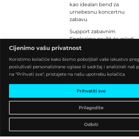
kao idealan bend za
urnebesnu koncertnu
zabavu.
Support zabavnim
Englezima pružit će mladi
koprivnički rapcore sastav
Cijenimo vašu privatnost
DEAD FISH
koji se opisuju
Koristimo kolačiće kako bismo poboljšali vaše iskustvo preg
kao kombinacija
Cypress
posluživali personalizirane oglase ili sadržaj i analizirali na
Hilla
i
Rage Against The
na "Prihvati sve", pristajete na našu upotrebu kolačića.
Machinea
sa socijalno
angažiranim tekstovima
Prihvatiti sve
na tragu
El Bahateeja
iz
vremena kada je harao
hrvatskom glazbenom
Prilagodite
scenom, i to sa bendom.
Odbiti
Za kraj, ostaje nam još jedna
mlada skupina, zagrebačko-