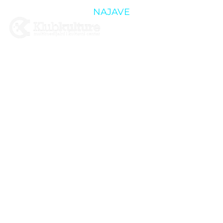
NAJAVE
25.04. –
SKAVILLE
FESTIVAL
PROMO
KONCERT