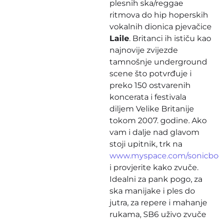
plesnih ska/reggae
ritmova do hip hoperskih
vokalnih dionica pjevačice
Laile
. Britanci ih ističu kao
najnovije zvijezde
tamnošnje underground
scene što potvrđuje i
preko 150 ostvarenih
koncerata i festivala
diljem Velike Britanije
tokom 2007. godine. Ako
vam i dalje nad glavom
stoji upitnik, trk na
www.myspace.com/sonicbo
i provjerite kako zvuče.
Idealni za pank pogo, za
ska manijake i ples do
jutra, za repere i mahanje
rukama, SB6 uživo zvuče