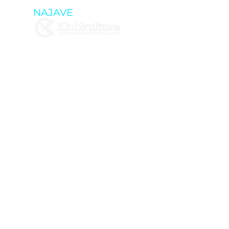
NAJAVE
12.05. – ‘H
DELI