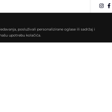
etnike ipak ćete moći vidjeti, kako na
ubu kulture, središnjem mjestu odvijanja
avanja, posluživali personalizirane oglase ili sadržaj i
iževaca u mjesecu svibnju!
a našu upotrebu kolačića.
 informacije
Navigacija
O klubu
Rezerviraj klub
ćev trg 1 48260, Križevci
@klubkulture.org
Program
Blog
Donato
 711-073
Kontakt