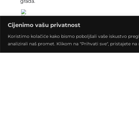
grada.
Cijenimo vašu privatnost
Ugledne hrvatske konceptualne i performans umj
plakatima tako i osobno, večeras od 20 sati u Kl
Koristimo kolačiće kako bismo poboljšali vaše iskustvo pregled
kulturnoobrazovnih programa za mlade grada Kr
analizirali naš promet. Klikom na "Prihvati sve", pristajete n
Kontakt
Mažurani
kontakt
+385 048