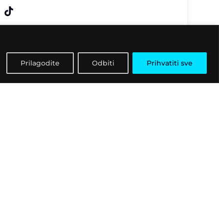
Prilagodite
Odbiti
Prihvatiti sve
Kontaktirajte nas
ri
Pošaljite upit