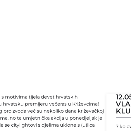
12.
, s motivima tijela devet hrvatskih
VLA
 hrvatsku premijeru večeras u Križevcima!
KL
og proizvoda već su nekoliko dana križevačkoj
ima, no ta umjetnička akcija u ponedjeljak je
se citylightovi s djelima uklone s (u)lica
7 kolo