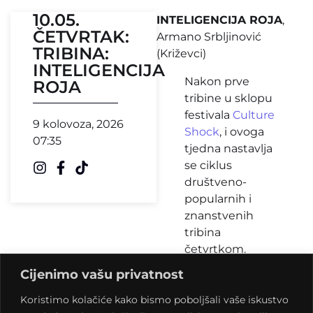
10.05.
INTELIGENCIJA ROJA
,
ČETVRTAK:
Armano Srbljinović
TRIBINA:
(Križevci)
INTELIGENCIJA
Nakon prve
ROJA
tribine u sklopu
festivala
Culture
9 kolovoza, 2026
Shock
, i ovoga
07:35
tjedna nastavlja
se ciklus
društveno-
popularnih i
znanstvenih
tribina
četvrtkom.
Ovoga četvrtka
Cijenimo vašu privatnost
na rasporedu je
jedan novi
Koristimo kolačiće kako bismo poboljšali vaše iskustvo