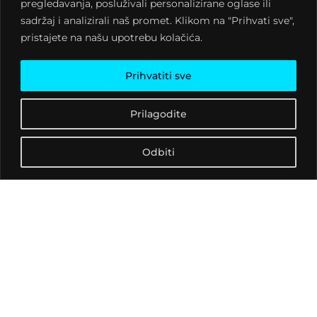
fenomen,
pregledavanja, posluživali personalizirane oglase ili
naizgled
sadržaj i analizirali naš promet. Klikom na "Prihvati sve",
jednostavan i
pristajete na našu upotrebu kolačića.
samorazumljiv,
a opet
Prihvatiti sve
fascinantan.
Prilagodite
Riječ je o rojevima,
organiziranoj populaciji u
prirodi vidljivoj kod pčela,
Odbiti
skakavaca, riba, ptica i
mikroorganizama.
No gost tribine,
dipl.ing
mat. Armano Srbljinović
,
inače Križevčanin, neće
na vas puštati stotine i
tisuće zujavih i cvrkutavih
životinja. On će govoriti o
inteligenciji roja, tehnici