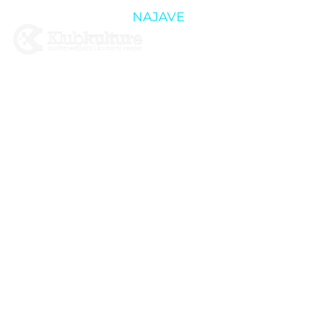
NAJAVE
10.05.
ČETVRTAK:
TRIBINA:
INTELIGENCIJA
ROJA