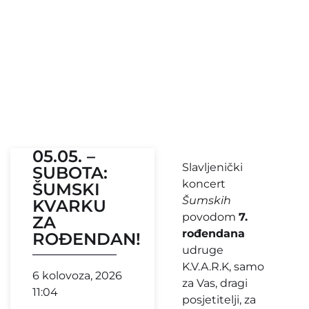
05.05. –
Slavljenički
SUBOTA:
koncert
ŠUMSKI
Šumskih
KVARKU
povodom
7.
ZA
rođendana
ROĐENDAN!
udruge
K.V.A.R.K, samo
6 kolovoza, 2026
za Vas, dragi
11:04
posjetitelji, za