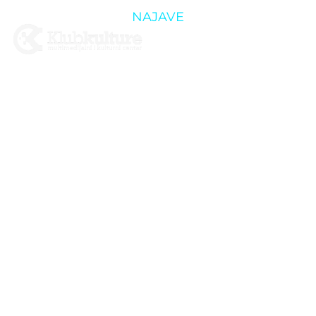
NAJAVE
05.05. –
SUBOTA:
ŠUMSKI
KVARKU ZA
ROĐENDAN!