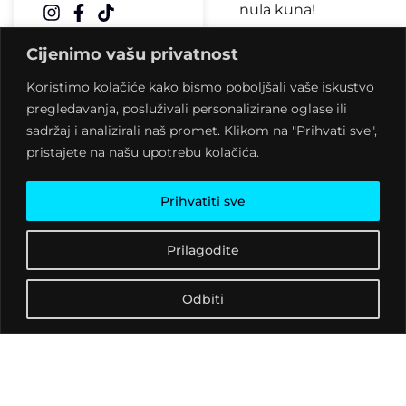
nula kuna!
Veterani zagrebačke off
Cijenimo vašu privatnost
scene, bend s dugim
Koristimo kolačiće kako bismo poboljšali vaše iskustvo
stažem i golemim
pregledavanja, posluživali personalizirane oglase ili
koncertnim iskustvom,
sadržaj i analizirali naš promet. Klikom na "Prihvati sve",
objavili su najbolji album
pristajete na našu upotrebu kolačića.
u karijeri. “
Ronioci
” su
najpristupačnije djelo
Šumskih
, što nikako ne
Prihvatiti sve
treba povezivati s
artistickim
Prilagodite
kompromisima. Prije će
biti da su izoštrili svoje
Odbiti
instinkte, očistili poruke
od šuma, svirački i
autorski sazreli.