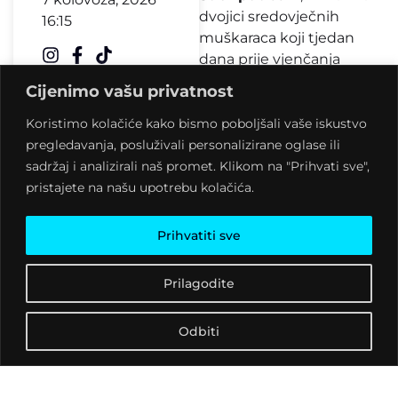
dvojici sredovječnih
16:15
muškaraca koji tjedan
dana prije vjenčanja
jednoga od njih tumaraju
Cijenimo vašu privatnost
kalifornijskim
vinogradima, tražeći istinu
Koristimo kolačiće kako bismo poboljšali vaše iskustvo
o sebi, gdje bi nego u
pregledavanja, posluživali personalizirane oglase ili
vinu…
Američki film
sadržaj i analizirali naš promet. Klikom na "Prihvati sve",
(izvorno Sideways) je
pristajete na našu upotrebu kolačića.
2005. dobio nagradu
Oscar za najbolji
Prihvatiti sve
adaptirani scenarij. U
Klubu kulture u subotu
Prilagodite
od
20 sati
pušta se u
sklopu Filma i društva,
Odbiti
ovog mjeseca
posvećenog vinu, u
organizaciji POU Križevci i