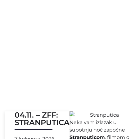
04.11. – ZFF:
STRANPUTICA
Neka vam izlazak u
subotnju noć započne
Stranputicom
, filmom o
7 kolovoza, 2026